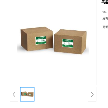
鸟
cas
发
更