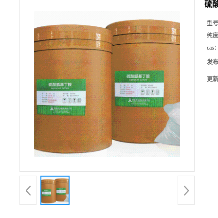
硫
型
纯
cas
发
更