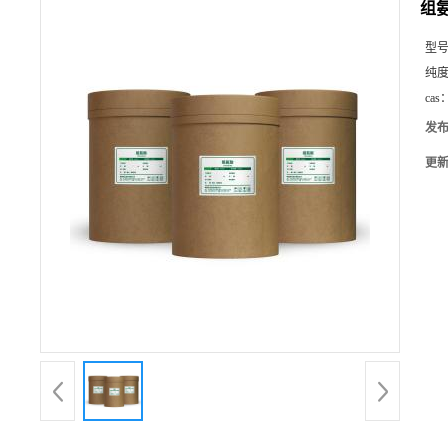
组
型
纯
cas
发
更